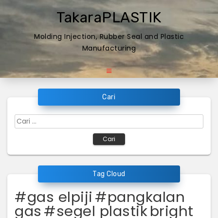
Skip
TakaraPLASTIK
to
content
Molding Injection, Rubber Seal and Plastic
Manufacturing
Cari
Cari
untuk:
Tag Cloud
#gas elpiji
#pangkalan
gas
#segel plastik
bright