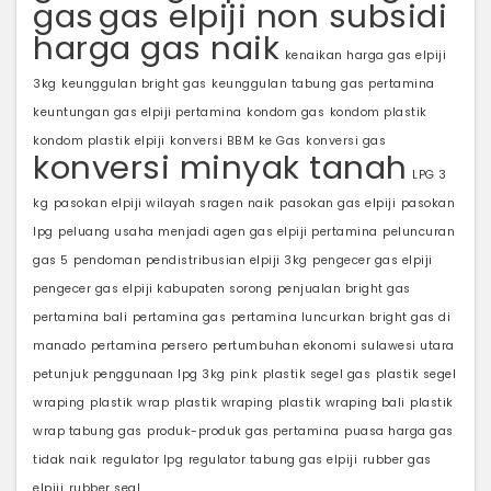
gas
gas elpiji non subsidi
harga gas naik
kenaikan harga gas elpiji
3kg
keunggulan bright gas
keunggulan tabung gas pertamina
keuntungan gas elpiji pertamina
kondom gas
kondom plastik
kondom plastik elpiji
konversi BBM ke Gas
konversi gas
konversi minyak tanah
LPG 3
kg
pasokan elpiji wilayah sragen naik
pasokan gas elpiji
pasokan
lpg
peluang usaha menjadi agen gas elpiji pertamina
peluncuran
gas 5
pendoman pendistribusian elpiji 3kg
pengecer gas elpiji
pengecer gas elpiji kabupaten sorong
penjualan bright gas
pertamina bali
pertamina gas
pertamina luncurkan bright gas di
manado
pertamina persero
pertumbuhan ekonomi sulawesi utara
petunjuk penggunaan lpg 3kg
pink
plastik segel gas
plastik segel
wraping
plastik wrap
plastik wraping
plastik wraping bali
plastik
wrap tabung gas
produk-produk gas pertamina
puasa harga gas
tidak naik
regulator lpg
regulator tabung gas elpiji
rubber gas
elpiji
rubber seal