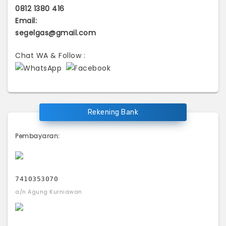
0812 1380 416
Email:
segelgas@gmail.com
Chat WA & Follow :
Rekening Bank
Pembayaran:
7410353070
a/n Agung Kurniawan