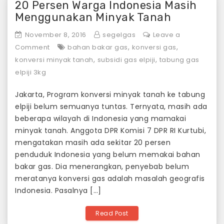
20 Persen Warga Indonesia Masih
Menggunakan Minyak Tanah
November 8, 2016
segelgas
Leave a
on
,
,
Comment
bahan bakar gas
konversi gas
20
,
,
konversi minyak tanah
subsidi gas elpiji
tabung gas
Persen
elpiji 3kg
Warga
Jakarta, Program konversi minyak tanah ke tabung
Indonesia
elpiji belum semuanya tuntas. Ternyata, masih ada
Masih
beberapa wilayah di Indonesia yang mamakai
Menggunakan
minyak tanah. Anggota DPR Komisi 7 DPR RI Kurtubi,
Minyak
mengatakan masih ada sekitar 20 persen
Tanah
penduduk Indonesia yang belum memakai bahan
bakar gas. Dia menerangkan, penyebab belum
meratanya konversi gas adalah masalah geografis
Indonesia. Pasalnya […]
Read Post