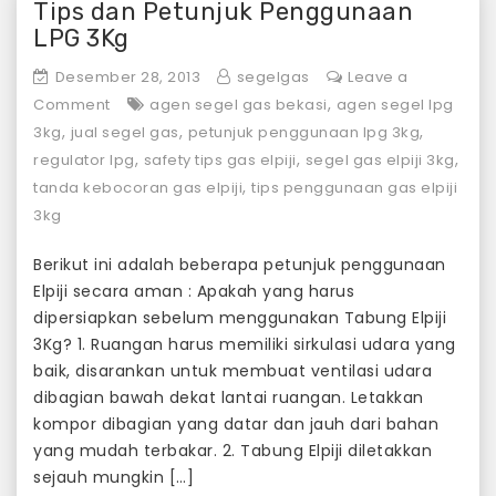
Tips dan Petunjuk Penggunaan
LPG 3Kg
Desember 28, 2013
segelgas
Leave a
on
,
Comment
agen segel gas bekasi
agen segel lpg
Tips
,
,
,
3kg
jual segel gas
petunjuk penggunaan lpg 3kg
dan
,
,
,
regulator lpg
safety tips gas elpiji
segel gas elpiji 3kg
Petunjuk
,
tanda kebocoran gas elpiji
tips penggunaan gas elpiji
Penggunaan
3kg
LPG
3Kg
Berikut ini adalah beberapa petunjuk penggunaan
Elpiji secara aman : Apakah yang harus
dipersiapkan sebelum menggunakan Tabung Elpiji
3Kg? 1. Ruangan harus memiliki sirkulasi udara yang
baik, disarankan untuk membuat ventilasi udara
dibagian bawah dekat lantai ruangan. Letakkan
kompor dibagian yang datar dan jauh dari bahan
yang mudah terbakar. 2. Tabung Elpiji diletakkan
sejauh mungkin […]