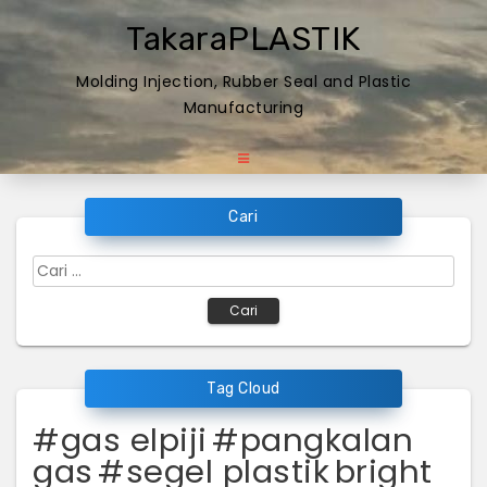
Skip
TakaraPLASTIK
to
content
Molding Injection, Rubber Seal and Plastic
Manufacturing
Cari
Cari
untuk:
Tag Cloud
#gas elpiji
#pangkalan
gas
#segel plastik
bright