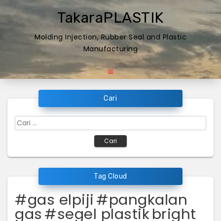
Skip
TakaraPLASTIK
to
content
Molding Injection, Rubber Seal and Plastic
Manufacturing
Cari
Cari
untuk:
Tag Cloud
#gas elpiji
#pangkalan
gas
#segel plastik
bright