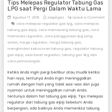
Tips Melepas Regulator Tabung Gas
LPG saat Pergi Dalam Waktu Lama
Agustus 17, 2016
segelgas
Leave a Comment
on
,
cara melepas regulator gas lpg
cara melepas
Tips
,
,
tabung gas elpiji
cara memasang tabung gas
cara
Melepas
,
membuka regulator
cara penggunaan lpg yang
Regulator
,
,
,
aman
harga regulator
harga tabung gas
Tabung
,
menghindari kebocoran tabung gas
regulator tabung
Gas
,
,
gas elpiji
seal karet regulator
tabung gas 3kg dan
LPG
cara pemasangan
saat
Pergi
Ketika Anda ingin pergi berlibur atau mudik ketika
Dalam
hari raya, tentunya Anda ingin meninggalkan
Waktu
rumah dengan hati yang tidak was-was dan juga
Lama
nyaman untuk meninggalkan rumah Anda
tentunya dalam hal tabung gas elpiji. Tips melepas
regulator dari tabung gas elpiji Sebelum Anda
berpergian, ada baiknya Anda memeriksa tabung