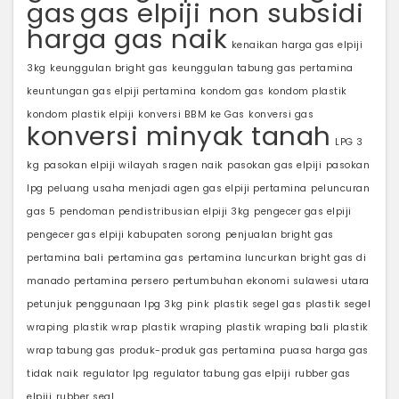
gas
gas elpiji non subsidi
harga gas naik
kenaikan harga gas elpiji
3kg
keunggulan bright gas
keunggulan tabung gas pertamina
keuntungan gas elpiji pertamina
kondom gas
kondom plastik
kondom plastik elpiji
konversi BBM ke Gas
konversi gas
konversi minyak tanah
LPG 3
kg
pasokan elpiji wilayah sragen naik
pasokan gas elpiji
pasokan
lpg
peluang usaha menjadi agen gas elpiji pertamina
peluncuran
gas 5
pendoman pendistribusian elpiji 3kg
pengecer gas elpiji
pengecer gas elpiji kabupaten sorong
penjualan bright gas
pertamina bali
pertamina gas
pertamina luncurkan bright gas di
manado
pertamina persero
pertumbuhan ekonomi sulawesi utara
petunjuk penggunaan lpg 3kg
pink
plastik segel gas
plastik segel
wraping
plastik wrap
plastik wraping
plastik wraping bali
plastik
wrap tabung gas
produk-produk gas pertamina
puasa harga gas
tidak naik
regulator lpg
regulator tabung gas elpiji
rubber gas
elpiji
rubber seal