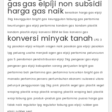
gas
gas elpiji non subsidi
harga gas naik
kenaikan harga gas elpiji
3kg
keunggulan bright gas
keunggulan tabung gas pertamina
keuntungan gas elpiji pertamina
kondom gas
kondom plastik
kondom plastik elpiji
konversi BBM ke Gas
konversi gas
konversi minyak tanah
LPG 3
kg
pasokan elpiji wilayah sragen naik
pasokan gas elpiji
pasokan
lpg
peluang usaha menjadi agen gas elpiji pertamina
peluncuran
gas 5
pendoman pendistribusian elpiji 3kg
pengecer gas elpiji
pengecer gas elpiji kabupaten sorong
penjualan bright gas
pertamina bali
pertamina gas
pertamina luncurkan bright gas di
manado
pertamina persero
pertumbuhan ekonomi sulawesi utara
petunjuk penggunaan lpg 3kg
pink
plastik segel gas
plastik segel
wraping
plastik wrap
plastik wraping
plastik wraping bali
plastik
wrap tabung gas
produk-produk gas pertamina
puasa harga gas
tidak naik
regulator lpg
regulator tabung gas elpiji
rubber gas
elpiji
rubber seal