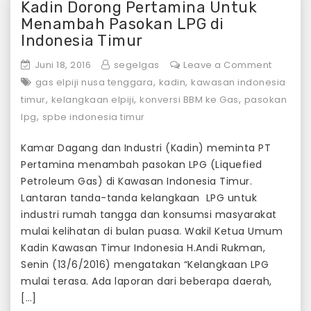
Kadin Dorong Pertamina Untuk
Menambah Pasokan LPG di
Indonesia Timur
on
Juni 18, 2016
segelgas
Leave a Comment
Kadin
,
,
gas elpiji nusa tenggara
kadin
kawasan indonesia
Dorong
,
,
,
timur
kelangkaan elpiji
konversi BBM ke Gas
pasokan
Pertami
,
lpg
spbe indonesia timur
Untuk
Menam
Kamar Dagang dan Industri (Kadin) meminta PT
Pasoka
Pertamina menambah pasokan LPG (Liquefied
LPG
Petroleum Gas) di Kawasan Indonesia Timur.
di
Lantaran tanda-tanda kelangkaan LPG untuk
Indones
industri rumah tangga dan konsumsi masyarakat
Timur
mulai kelihatan di bulan puasa. Wakil Ketua Umum
Kadin Kawasan Timur Indonesia H.Andi Rukman,
Senin (13/6/2016) mengatakan “Kelangkaan LPG
mulai terasa. Ada laporan dari beberapa daerah,
[…]