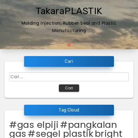
Skip
TakaraPLASTIK
to
content
Molding Injection, Rubber Seal and Plastic
Manufacturing
Cari
Cari
untuk:
Tag Cloud
#gas elpiji
#pangkalan
gas
#segel plastik
bright