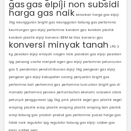
gas
gas elpiji non subsidi
harga gas naik
kenaikan harga gas elpiji
3kg
keunggulan bright gas
keunggulan tabung gas pertamina
keuntungan gas elpiji pertamina
kondom gas
kondom plastik
kondom plastik elpiji
konversi BBM ke Gas
konversi gas
konversi minyak tanah
LPG 3
kg
pasokan elpiji wilayah sragen naik
pasokan gas elpiji
pasokan
lpg
peluang usaha menjadi agen gas elpiji pertamina
peluncuran
gas 5
pendoman pendistribusian elpiji 3kg
pengecer gas elpiji
pengecer gas elpiji kabupaten sorong
penjualan bright gas
pertamina bali
pertamina gas
pertamina luncurkan bright gas di
manado
pertamina persero
pertumbuhan ekonomi sulawesi utara
petunjuk penggunaan lpg 3kg
pink
plastik segel gas
plastik segel
wraping
plastik wrap
plastik wraping
plastik wraping bali
plastik
wrap tabung gas
produk-produk gas pertamina
puasa harga gas
tidak naik
regulator lpg
regulator tabung gas elpiji
rubber gas
elpiji
rubber seal