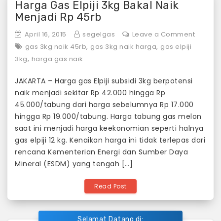
Harga Gas Elpiji 3kg Bakal Naik
Menjadi Rp 45rb
on
April 16, 2015
segelgas
Leave a Comment
Harga
,
,
gas 3kg naik 45rb
gas 3kg naik harga
gas elpiji
Gas
,
3kg
harga gas naik
Elpiji
JAKARTA – Harga gas Elpiji subsidi 3kg berpotensi
3kg
naik menjadi sekitar Rp 42.000 hingga Rp
Bakal
45.000/tabung dari harga sebelumnya Rp 17.000
Naik
hingga Rp 19.000/tabung. Harga tabung gas melon
Menjad
saat ini menjadi harga keekonomian seperti halnya
Rp
gas elpiji 12 kg. Kenaikan harga ini tidak terlepas dari
45rb
rencana Kementerian Energi dan Sumber Daya
Mineral (ESDM) yang tengah […]
Read Post
Selamat Datang di: