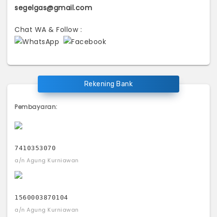
segelgas@gmail.com
Chat WA & Follow :
Rekening Bank
Pembayaran:
7410353070
a/n Agung Kurniawan
1560003870104
a/n Agung Kurniawan