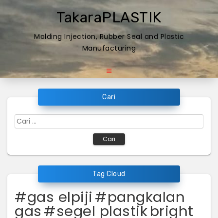
Skip
TakaraPLASTIK
to
content
Molding Injection, Rubber Seal and Plastic
Manufacturing
Cari
Cari
untuk:
Tag Cloud
#gas elpiji
#pangkalan
gas
#segel plastik
bright