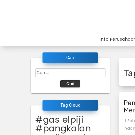
Skip
to
content
Info Perusahaa
Cari
Ta
Cari
untuk:
Pem
Tag Cloud
Men
#gas elpiji
Feb
#pangkalan
indon