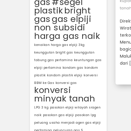
gas
#segel
kupa
plastik
bright
tana
gas
gas elpiji
Dire
non subsidi
Wira
harga gas naik
terko
Menu
kenaikan harga gas elpiji 3kg
bagia
keunggulan bright gas
keunggulan
Maluk
tabung gas pertamina
keuntungan gas
dari 
elpiji pertamina
kondom gas
kondom
plastik
kondom plastik elpiji
konversi
BBM ke Gas
konversi gas
konversi
minyak tanah
LPG 3 kg
pasokan elpiji wilayah sragen
naik
pasokan gas elpiji
pasokan lpg
peluang usaha menjadi agen gas elpiji
pertamina
peluncuran gas 5