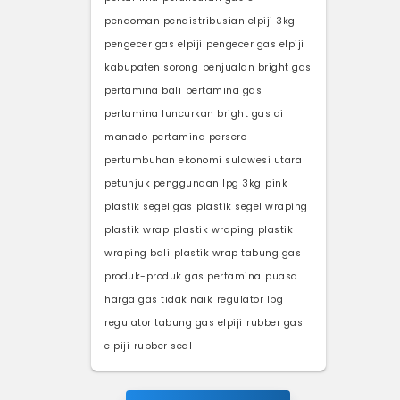
pendoman pendistribusian elpiji 3kg
pengecer gas elpiji
pengecer gas elpiji
kabupaten sorong
penjualan bright gas
pertamina bali
pertamina gas
pertamina luncurkan bright gas di
manado
pertamina persero
pertumbuhan ekonomi sulawesi utara
petunjuk penggunaan lpg 3kg
pink
plastik segel gas
plastik segel wraping
plastik wrap
plastik wraping
plastik
wraping bali
plastik wrap tabung gas
produk-produk gas pertamina
puasa
harga gas tidak naik
regulator lpg
regulator tabung gas elpiji
rubber gas
elpiji
rubber seal