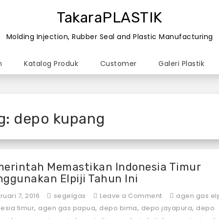
TakaraPLASTIK
Molding Injection, Rubber Seal and Plastic Manufacturing
n
Katalog Produk
Customer
Galeri Plastik
g:
depo kupang
erintah Memastikan Indonesia Timur
ggunakan Elpiji Tahun Ini
on
ruari 7, 2016
segelgas
Leave a Comment
agen gas elp
Pemerintah
,
,
,
,
esia timur
agen gas papua
depo bima
depo jayapura
depo
Memastikan