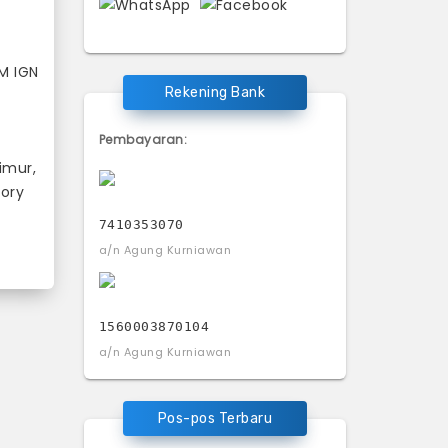
M IGN
Rekening Bank
Pembayaran:
imur,
tory
7410353070
a/n Agung Kurniawan
1560003870104
a/n Agung Kurniawan
Pos-pos Terbaru