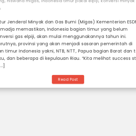
,
,
,
ng
hiswana migas
indonesia timur pakai elpiji
konversi minyak
Indonesia
h
Timur
Menggunakan
ktur Jenderal Minyak dan Gas Bumi (Migas) Kementerian ESD
Elpiji
tmadja memastikan, Indonesia bagian timur yang belum
Tahun
nversi gas elpiji, akan mulai menggunakannya tahun ini.
Ini
rutnya, provinsi yang akan menjadi sasaran pemerintah di
n timur Indonesia yakni, NTB, NTT, Papua bagian Barat dan t
u, dan beberapa di kepulauan Riau. “Kita melihat success s
[…]
Read Post