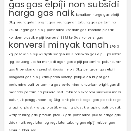
gas
gas elpiji non subsidi
harga gas naik
kenaikan harga gas elpiji
3kg
keunggulan bright gas
keunggulan tabung gas pertamina
keuntungan gas elpiji pertamina
kondom gas
kondom plastik
kondom plastik elpiji
konversi BBM ke Gas
konversi gas
konversi minyak tanah
LPG 3
kg
pasokan elpiji wilayah sragen naik
pasokan gas elpiji
pasokan
lpg
peluang usaha menjadi agen gas elpiji pertamina
peluncuran
gas 5
pendoman pendistribusian elpiji 3kg
pengecer gas elpiji
pengecer gas elpiji kabupaten sorong
penjualan bright gas
pertamina bali
pertamina gas
pertamina luncurkan bright gas di
manado
pertamina persero
pertumbuhan ekonomi sulawesi utara
petunjuk penggunaan lpg 3kg
pink
plastik segel gas
plastik segel
wraping
plastik wrap
plastik wraping
plastik wraping bali
plastik
wrap tabung gas
produk-produk gas pertamina
puasa harga gas
tidak naik
regulator lpg
regulator tabung gas elpiji
rubber gas
elpiji
rubber seal