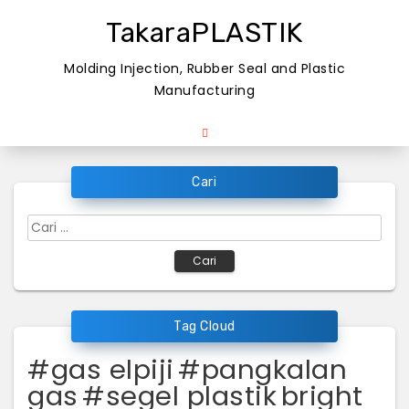
Skip
TakaraPLASTIK
to
content
Molding Injection, Rubber Seal and Plastic
Manufacturing
Cari
Cari
untuk:
Tag Cloud
#gas elpiji
#pangkalan
gas
#segel plastik
bright