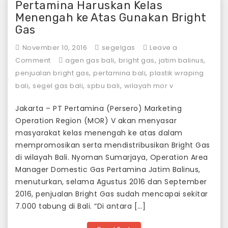
Pertamina Haruskan Kelas
Menengah ke Atas Gunakan Bright
Gas
November 10, 2016
segelgas
Leave a
on
,
,
,
Comment
agen gas bali
bright gas
jatim balinus
Pertamina
,
,
penjualan bright gas
pertamina bali
plastik wraping
Haruskan
,
,
,
bali
segel gas bali
spbu bali
wilayah mor v
Kelas
Jakarta – PT Pertamina (Persero) Marketing
Menengah
Operation Region (MOR) V akan menyasar
ke
masyarakat kelas menengah ke atas dalam
Atas
mempromosikan serta mendistribusikan Bright Gas
Gunakan
di wilayah Bali. Nyoman Sumarjaya, Operation Area
Bright
Manager Domestic Gas Pertamina Jatim Balinus,
Gas
menuturkan, selama Agustus 2016 dan September
2016, penjualan Bright Gas sudah mencapai sekitar
7.000 tabung di Bali. “Di antara […]