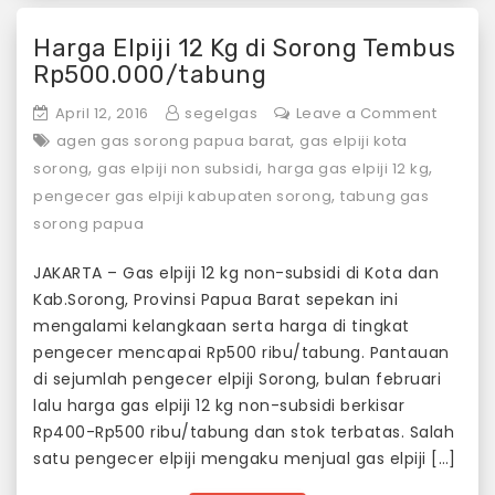
Harga Elpiji 12 Kg di Sorong Tembus
Rp500.000/tabung
on
April 12, 2016
segelgas
Leave a Comment
Harga
,
agen gas sorong papua barat
gas elpiji kota
Elpiji
,
,
,
sorong
gas elpiji non subsidi
harga gas elpiji 12 kg
12
,
pengecer gas elpiji kabupaten sorong
tabung gas
Kg
sorong papua
di
Sorong
JAKARTA – Gas elpiji 12 kg non-subsidi di Kota dan
Tembu
Kab.Sorong, Provinsi Papua Barat sepekan ini
Rp500.
mengalami kelangkaan serta harga di tingkat
pengecer mencapai Rp500 ribu/tabung. Pantauan
di sejumlah pengecer elpiji Sorong, bulan februari
lalu harga gas elpiji 12 kg non-subsidi berkisar
Rp400-Rp500 ribu/tabung dan stok terbatas. Salah
satu pengecer elpiji mengaku menjual gas elpiji […]