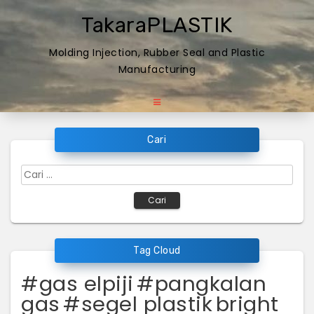
Skip
TakaraPLASTIK
to
content
Molding Injection, Rubber Seal and Plastic
Manufacturing
Cari
Cari
untuk:
Tag Cloud
#gas elpiji
#pangkalan
gas
#segel plastik
bright