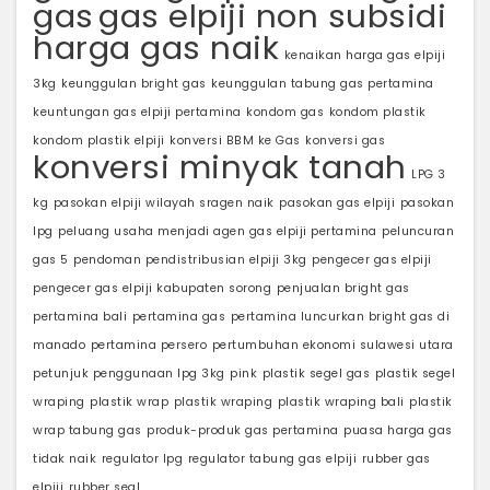
gas
gas elpiji non subsidi
harga gas naik
kenaikan harga gas elpiji
3kg
keunggulan bright gas
keunggulan tabung gas pertamina
keuntungan gas elpiji pertamina
kondom gas
kondom plastik
kondom plastik elpiji
konversi BBM ke Gas
konversi gas
konversi minyak tanah
LPG 3
kg
pasokan elpiji wilayah sragen naik
pasokan gas elpiji
pasokan
lpg
peluang usaha menjadi agen gas elpiji pertamina
peluncuran
gas 5
pendoman pendistribusian elpiji 3kg
pengecer gas elpiji
pengecer gas elpiji kabupaten sorong
penjualan bright gas
pertamina bali
pertamina gas
pertamina luncurkan bright gas di
manado
pertamina persero
pertumbuhan ekonomi sulawesi utara
petunjuk penggunaan lpg 3kg
pink
plastik segel gas
plastik segel
wraping
plastik wrap
plastik wraping
plastik wraping bali
plastik
wrap tabung gas
produk-produk gas pertamina
puasa harga gas
tidak naik
regulator lpg
regulator tabung gas elpiji
rubber gas
elpiji
rubber seal