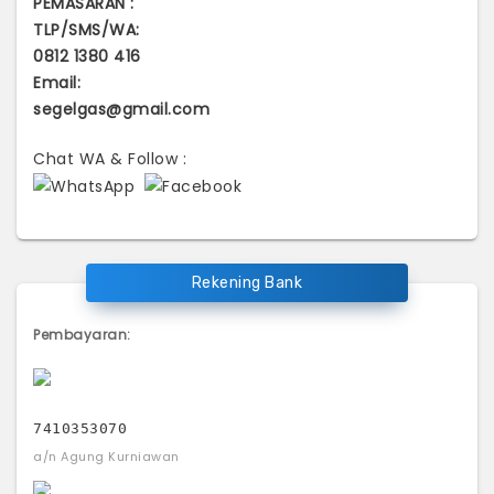
PEMASARAN :
TLP/SMS/WA:
0812 1380 416
Email:
segelgas@gmail.com
Chat WA & Follow :
Rekening Bank
Pembayaran:
7410353070
a/n Agung Kurniawan