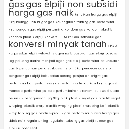
gas
gas elpiji non subsidi
harga gas naik
kenaikan harga gas elpiji
3kg
keunggulan bright gas
keunggulan tabung gas pertamina
keuntungan gas elpiji pertamina
kondom gas
kondom plastik
kondom plastik elpiji
konversi BBM ke Gas
konversi gas
konversi minyak tanah
LPG 3
kg
pasokan elpiji wilayah sragen naik
pasokan gas elpiji
pasokan
lpg
peluang usaha menjadi agen gas elpiji pertamina
peluncuran
gas 5
pendoman pendistribusian elpiji 3kg
pengecer gas elpiji
pengecer gas elpiji kabupaten sorong
penjualan bright gas
pertamina bali
pertamina gas
pertamina luncurkan bright gas di
manado
pertamina persero
pertumbuhan ekonomi sulawesi utara
petunjuk penggunaan lpg 3kg
pink
plastik segel gas
plastik segel
wraping
plastik wrap
plastik wraping
plastik wraping bali
plastik
wrap tabung gas
produk-produk gas pertamina
puasa harga gas
tidak naik
regulator lpg
regulator tabung gas elpiji
rubber gas
elpiji
rubber seal