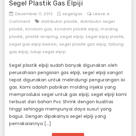
Segel Plastik Gas Elpiji
Desember 11, 2013
segelgas
Leave a
on
,
Comment
distributor plastik
distributor segel
Segel
,
,
,
plastik
kondom gas
kondom plastik elpiji
molding
Plastik
,
,
,
,
plastik
plastik wraping
segel elpiji
segel elpiji plastik
Gas
,
,
segel gas elpiji bekasi
segel plastik gas elpiji
tabung
Elpiji
,
gas elpiji
tutup segel elpiji
Segel plastik elpiji sudah banyak digunakan oleh
perusahaan pengisian gas elpiji, segel elpiji sangat
tepat digunakan untuk melindungi pengurangan isi
gas. Kami adalah pabrikan molding injeksi yang
memproduksi segel untuk gas elpiji, segel elpiji kami
terbuat dari bahan Pvc Shrink dengan kualitas
tinggi sehingga mempunyai daya susut yang
bagus. Dengan dipakainya segel elpiji yang
pemakaiannya […]