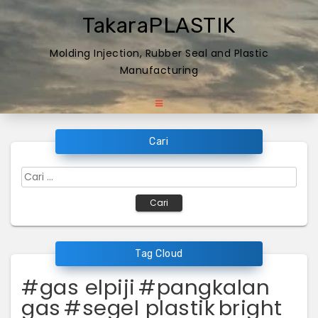
Skip
TakaraPLASTIK
to
content
Molding Injection, Rubber Seal and Plastic
Manufacturing
Cari
Cari
untuk:
Tag Cloud
#gas elpiji
#pangkalan
gas
#segel plastik
bright