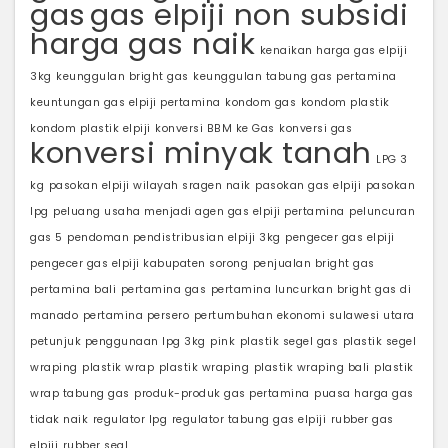
gas
gas elpiji non subsidi
harga gas naik
kenaikan harga gas elpiji
3kg
keunggulan bright gas
keunggulan tabung gas pertamina
keuntungan gas elpiji pertamina
kondom gas
kondom plastik
kondom plastik elpiji
konversi BBM ke Gas
konversi gas
konversi minyak tanah
LPG 3
kg
pasokan elpiji wilayah sragen naik
pasokan gas elpiji
pasokan
lpg
peluang usaha menjadi agen gas elpiji pertamina
peluncuran
gas 5
pendoman pendistribusian elpiji 3kg
pengecer gas elpiji
pengecer gas elpiji kabupaten sorong
penjualan bright gas
pertamina bali
pertamina gas
pertamina luncurkan bright gas di
manado
pertamina persero
pertumbuhan ekonomi sulawesi utara
petunjuk penggunaan lpg 3kg
pink
plastik segel gas
plastik segel
wraping
plastik wrap
plastik wraping
plastik wraping bali
plastik
wrap tabung gas
produk-produk gas pertamina
puasa harga gas
tidak naik
regulator lpg
regulator tabung gas elpiji
rubber gas
elpiji
rubber seal