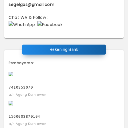
segelgas@gmail.com
Chat WA & Follow :
Rekening Bank
Pembayaran:
7410353070
a/n Agung Kurniawan
1560003870104
a/n Agung Kurniawan