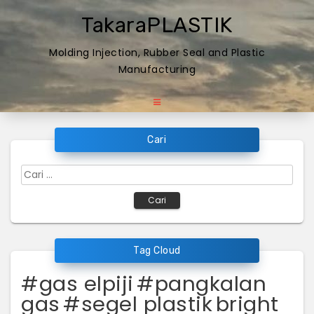
Skip
TakaraPLASTIK
to
content
Molding Injection, Rubber Seal and Plastic
Manufacturing
Cari
Cari
untuk:
Tag Cloud
#gas elpiji
#pangkalan
gas
#segel plastik
bright