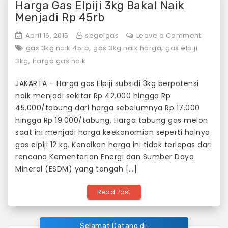
Harga Gas Elpiji 3kg Bakal Naik
Menjadi Rp 45rb
on
April 16, 2015
segelgas
Leave a Comment
Harga
,
,
gas 3kg naik 45rb
gas 3kg naik harga
gas elpiji
Gas
,
3kg
harga gas naik
Elpiji
JAKARTA – Harga gas Elpiji subsidi 3kg berpotensi
3kg
naik menjadi sekitar Rp 42.000 hingga Rp
Bakal
45.000/tabung dari harga sebelumnya Rp 17.000
Naik
hingga Rp 19.000/tabung. Harga tabung gas melon
Menjad
saat ini menjadi harga keekonomian seperti halnya
Rp
gas elpiji 12 kg. Kenaikan harga ini tidak terlepas dari
45rb
rencana Kementerian Energi dan Sumber Daya
Mineral (ESDM) yang tengah […]
Read Post
Selamat Datang di: