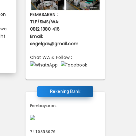
non
PEMASARAN :
TLP/SMS/WA:
awa
0812 1380 416
ght
Email:
segelgas@gmail.com
Chat WA & Follow :
Rekening Bank
Pembayaran:
7410353070