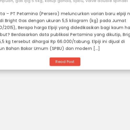
,
,
,
,
mpuan
gas lpg 5.5kg
katup ganda
spbu
valve double spindel
5,5
ta – PT Petamina (Persero) meluncurkan varian baru elpiji 
Kg
idi Bright Gas dengan ukuran 5,5 kilogram (kg) pada Jumat
Dijual
0/2015), Berapa harga Elpiji yang didedikasikan bagi kaum h
Rp
but? Berdasarkan data publikasi Pertamina yang dikutip, Bri
66.000/tabung
,5 kg tersebut dihargai Rp 66.000/tabung. Elpiji ini dijual di
Resmi
iun Bahan Bakar Umum (SPBU) dan modern […]
Diluncurkan
Read Post