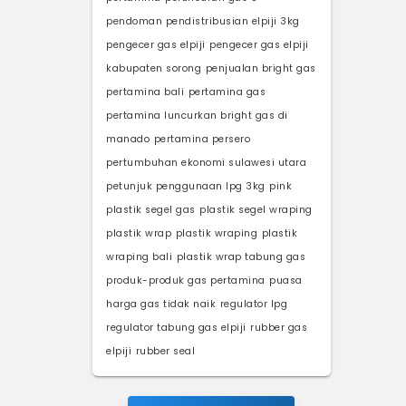
pendoman pendistribusian elpiji 3kg
pengecer gas elpiji
pengecer gas elpiji
kabupaten sorong
penjualan bright gas
pertamina bali
pertamina gas
pertamina luncurkan bright gas di
manado
pertamina persero
pertumbuhan ekonomi sulawesi utara
petunjuk penggunaan lpg 3kg
pink
plastik segel gas
plastik segel wraping
plastik wrap
plastik wraping
plastik
wraping bali
plastik wrap tabung gas
produk-produk gas pertamina
puasa
harga gas tidak naik
regulator lpg
regulator tabung gas elpiji
rubber gas
elpiji
rubber seal