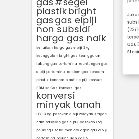
gas
#segel
pere
plastik
bright
Jakar
gas
gas elpiji
subs
non subsidi
(23/1
harga gas naik
terse
Gas 5
kenaikan harga gas elpiji 3kg
Stas
keunggulan bright gas
keunggulan
tabung gas pertamina
keuntungan gas
elpiji pertamina
kondom gas
kondom
plastik
kondom plastik elpiji
konversi
BBM ke Gas
konversi gas
konversi
minyak tanah
LPG 3 kg
pasokan elpiji wilayah sragen
naik
pasokan gas elpiji
pasokan lpg
peluang usaha menjadi agen gas elpiji
pertamina
peluncuran gas 5