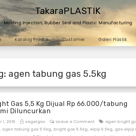
TakaraPLASTIK
Molding Injection, Rubber Seal and Plastic Manufacturing
n
Katalog Produk
Customer
Galeri Plastik
g:
agen tabung gas 5.5kg
ght Gas 5,5 Kg Dijual Rp 66.000/tabung
mi Diluncurkan
on
 1, 2016
segelgas
Leave a Comment
agen bright g
Bright
,
,
,
,
agen tabung gas 5.5kg
bright gas 5.5kg
elpiji 5.5kg
gas elpiji
Gas